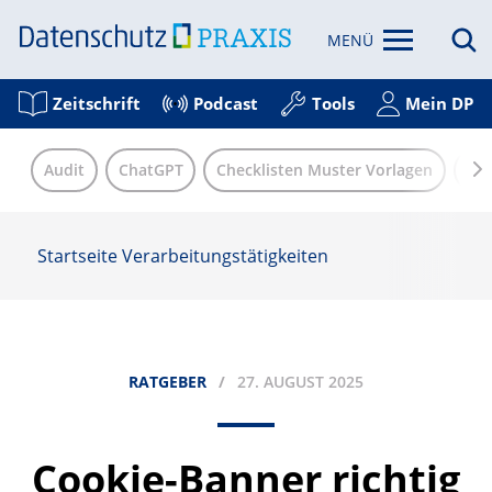
MENÜ
Zeitschrift
Podcast
Tools
Mein DP
Audit
ChatGPT
Checklisten Muster Vorlagen
Eu
Startseite
Verarbeitungstätigkeiten
RATGEBER
27. AUGUST 2025
Cookie-Banner richtig