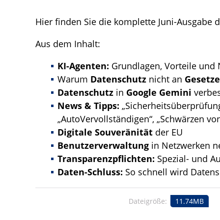
Hier finden Sie die komplette Juni-Ausgabe 
Aus dem Inhalt:
KI-Agenten:
Grundlagen, Vorteile und 
Warum
Datenschutz
nicht an
Gesetz
Datenschutz
in
Google Gemini
verbe
News & Tipps:
„Sicherheitsüberprüfung
„AutoVervollständigen“, „Schwärzen vo
Digitale Souveränität
der EU
Benutzerverwaltung
in Netzwerken n
Transparenzpflichten:
Spezial- und A
Daten-Schluss:
So schnell wird Datens
Dateigröße:
11.74MB