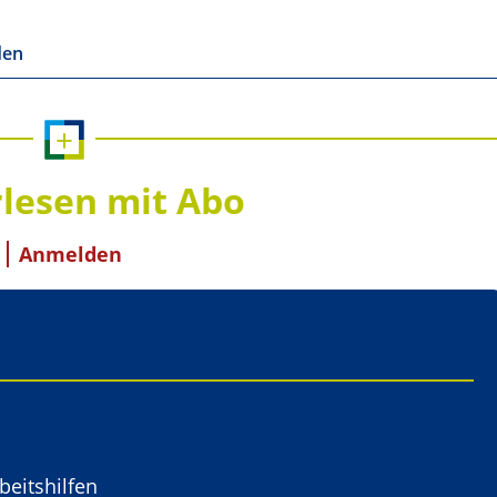
den
+
lesen mit Abo
Anmelden
beitshilfen