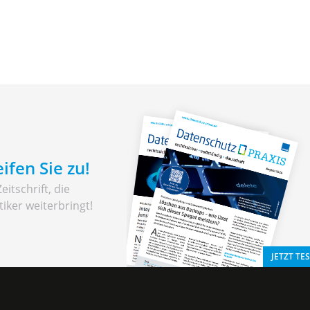
ifen Sie zu!
eitschrift, die
tiker weiterbringt!
JETZT TE