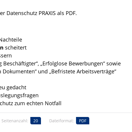
der Datenschutz PRAXIS als PDF.
Nachteile
en
scheitert
ssern
 Beschäftigter“, „Erfolglose Bewerbungen“ sowie
n Dokumenten“ und „Befristete Arbeitsverträge“
eu gedacht
uslegungsfragen
chutz zum echten Notfall
Seitenanzahl:
20
Dateiformat:
PDF