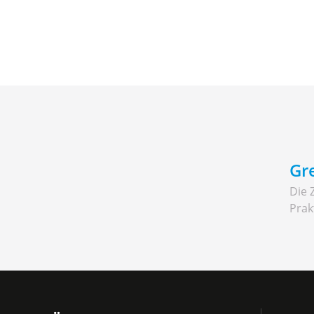
Gre
Die Z
Prak