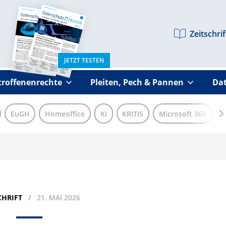
Zeitschrif
JETZT TESTEN
troffenenrechte
Pleiten, Pech & Pannen
Dat
EuGH
Homeoffice
KI
KRITIS
Microsoft 365
N
CHRIFT
21. MAI 2026