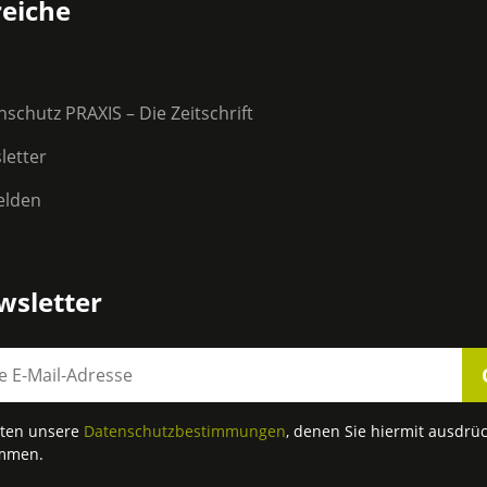
eiche
schutz PRAXIS – Die Zeitschrift
letter
lden
wsletter
lten unsere
Datenschutzbestimmungen
, denen Sie hiermit ausdrüc
immen.