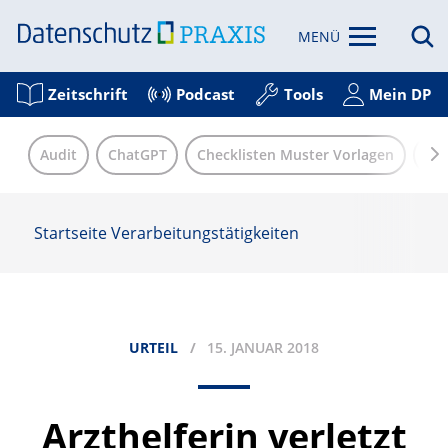
MENÜ
Zeitschrift
Podcast
Tools
Mein DP
Audit
ChatGPT
Checklisten Muster Vorlagen
Eu
Startseite
Verarbeitungstätigkeiten
URTEIL
15. JANUAR 2018
Arzthelferin verletzt