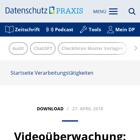
MENÜ
Zeitschrift
Podcast
Tools
Mein DP
Audit
ChatGPT
Checklisten Muster Vorlagen
Eu
Startseite
Verarbeitungstätigkeiten
DOWNLOAD
27. APRIL 2018
Videoüberwachung: